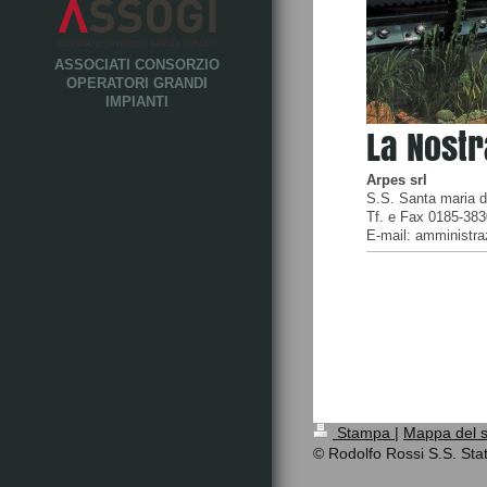
ASSOCIATI CONSORZIO
OPERATORI GRANDI
IMPIANTI
La Nostr
Arpes srl
S.S. Santa maria d
Tf. e Fax 0185-38
E-mail: amministra
Stampa
|
Mappa del s
© Rodolfo Rossi S.S. Stat