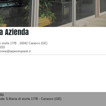
a Azienda
i sturla 17/B , 16042 Carasco (GE)
3033
zione@arpesimpianti.it
ito
ale S.Maria di sturla 17/B - Carasco (GE)