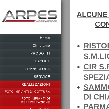
ALCUNE 
CON
Home
RISTO
Chi siamo
PRODOTTI
S.M.L
LAYOUT
CIR S.P
TRANSBLOCK
SPEZI
SERVICE
REALIZZAZIONI
SAMMO
FOTO IMPIANTI DI COTTURA
DI CHI
FOTO IMPIANTI DI
REFRIGERAZIONE
PARMA