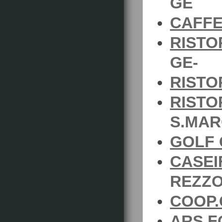
GE
CAFFE
RISTO
GE-
RISTO
RISTO
S.MAR
GOLF 
CASEI
REZZO
COOP.
ARS F