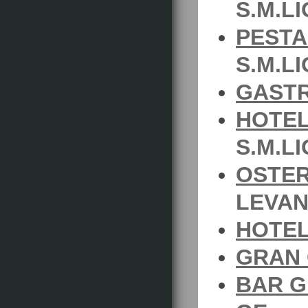
S.M.L
PESTA
S.M.L
GASTR
HOTEL
S.M.L
OSTER
LEVAN
HOTE
GRAN 
BAR G