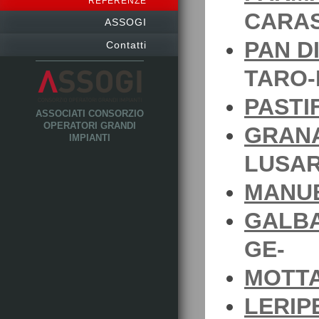
REFERENZE
CARAS
ASSOGI
PAN D
Contatti
TARO-
PASTI
ASSOCIATI CONSORZIO
OPERATORI GRANDI
GRANA
IMPIANTI
LUSAR
MANUE
GALBA
GE-
MOTTA
LERIP