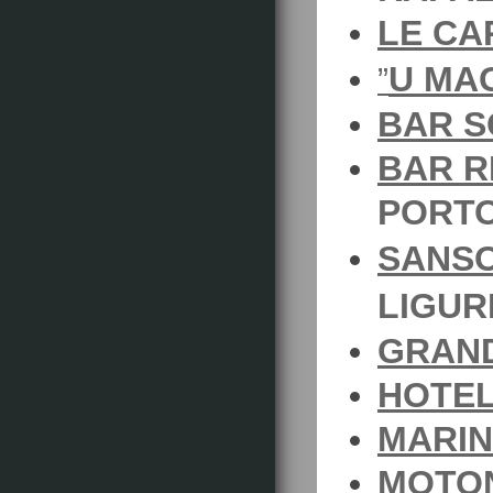
LE CA
U MA
”
BAR 
BAR R
PORT
SANSO
LIGUR
GRAND
HOTEL
MARIN
MOTON