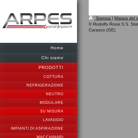
Stampa
|
Mappa del s
© Rodolfo Rossi S.S. Stat
Carasco (GE)
Home
Chi siamo
PRODOTTI
COTTURA
REFRIGERAZIONE
NEUTRO
MODULARE
SU MISURA
LAVAGGIO
IMPIANTI DI ASPIRAZIONE
MACCHINARI