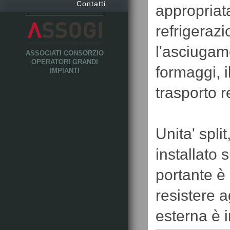
Contatti
appropriata
refrigeraz
l'asciugam
ASSOCIATI CONSORZIO
OPERATORI GRANDI
formaggi, i
IMPIANTI
trasporto r
Unita' spl
installato 
portante è 
resistere a
esterna è i