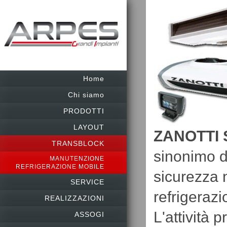
Home
Chi siamo
PRODOTTI
LAYOUT
ZANOTTI S
TRANSBLOCK
sinonimo di
MANUTENZIONE
REFRIGERAZIONE MOBILE
sicurezza n
SERVICE
refrigerazi
REALIZZAZIONI
L'attività 
ASSOGI